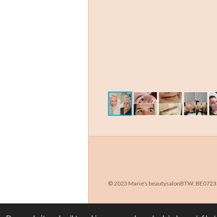
© 2023 Marie's beautysalonBTW: BE0723