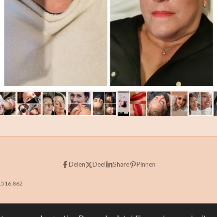
Delen
Deel
Share
Pinnen
.516.862