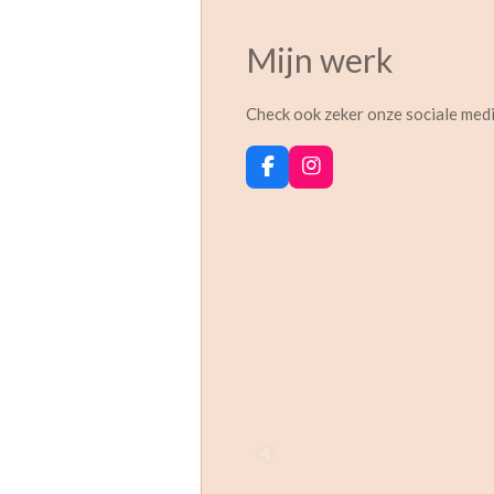
Mijn werk
Check ook zeker onze sociale med
F
I
a
n
c
s
e
t
b
a
o
g
o
r
k
a
m