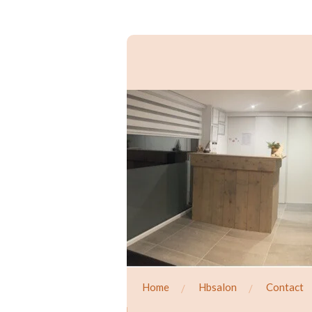
Ga
direct
naar
de
hoofdinhoud
Home
Hbsalon
Contact